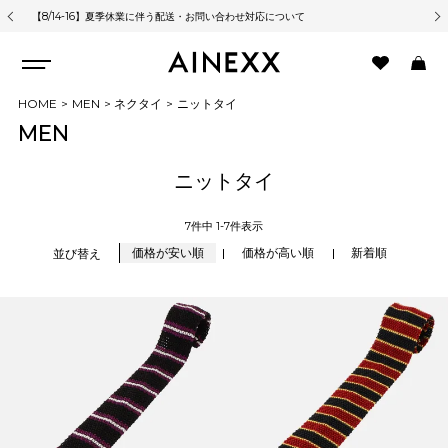
【8/14-16】夏季休業に伴う配送・お問い合わせ対応について
熊
HOME
MEN
ネクタイ
ニットタイ
MEN
ニットタイ
7
件中
1
-
7
件表示
価格が安い順
価格が高い順
新着順
並び替え