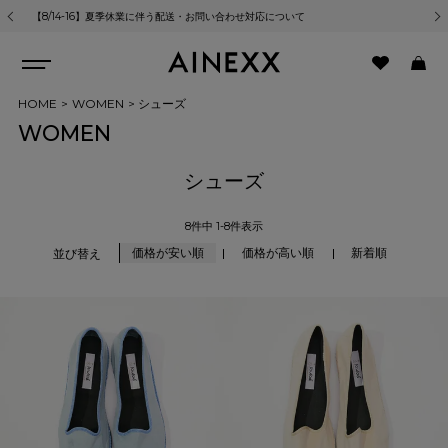
【8/14-16】夏季休業に伴う配送・お問い合わせ対応について
熊
HOME
WOMEN
シューズ
WOMEN
シューズ
8
件中
1
-
8
件表示
価格が安い順
価格が高い順
新着順
並び替え