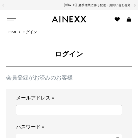
【8/14-16】夏季休業に伴う配送・お問い合わせ対応について
熊
HOME
ログイン
ログイン
会員登録がお済みのお客様
メールアドレス
(
必
須
パスワード
)
(