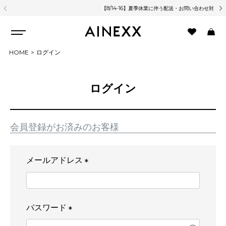
【8/14-16】夏季休業に伴う配送・お問い合わせ対応について
熊
HOME
ログイン
ログイン
会員登録がお済みのお客様
メールアドレス
(
必
須
パスワード
)
(