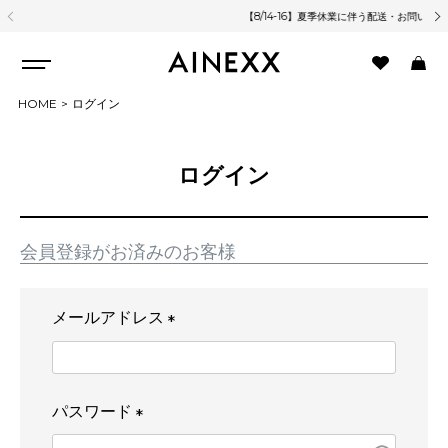
【8/14-16】夏季休業に伴う配送・お問い合わせ対応について
熊
HOME
ログイン
ログイン
会員登録がお済みのお客様
メールアドレス
(
必
須
パスワード
)
(