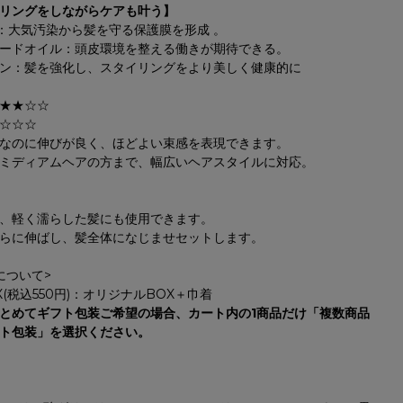
リングをしながらケアも叶う】
top：大気汚染から髪を守る保護膜を形成 。
ードオイル：頭皮環境を整える働きが期待できる。
ン：髪を強化し、スタイリングをより美しく健康的に
★★☆☆
☆☆☆
なのに伸びが良く、ほどよい束感を表現できます。
ミディアムヘアの方まで、幅広いヘアスタイルに対応。
、軽く濡らした髪にも使用できます。
らに伸ばし、髪全体になじませセットします。
について>
(税込550円)：オリジナルBOX＋巾着
とめてギフト包装ご希望の場合、カート内の1商品だけ「複数商品
ト包装」を選択ください。