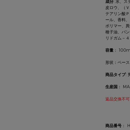
成分
: 水、
皮ロウ、（Ｖ
テアリン酸Ｐ
ール、香料、
ポリマー、異
種子油、パン
リドガム－４
容量
： 100m
形状：ペース
商品タイプ
:
生産国
： MA
返品交換不可
商品番号
H