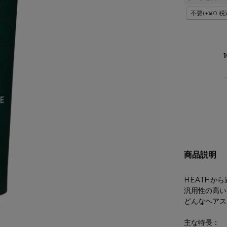
(
必
須
)
商品説明
HEATHか
汎用性の高い
どんなヘアス
主な特長：