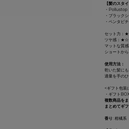
【髪のスタイ
・Pollus
・ブラックシ
・ペンタビチ
セット力：★
ツヤ感：★☆
マットな質感
ショートから
使用方法：
乾いた髪にも
適量を手のひ
<ギフト包装
・ギフトBOX
複数商品をま
まとめてギフ
香り
: 柑橘系