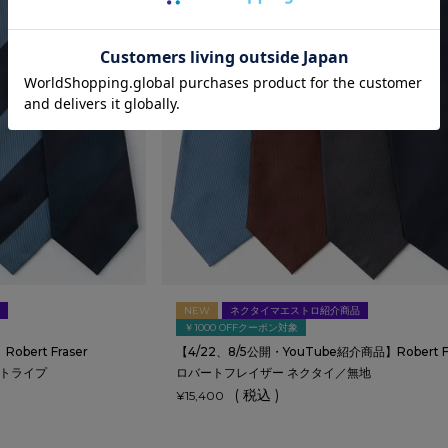
NEW
ネクタイマエストロ紹介商品
￥1000 OFFクーポン対象
bert Fraser
【4/22、8/5公開・YouTube紹介商品】Robert Fr
ストライプ
ロバートフレイザー ネクタイ／無地
税込
¥
15,400