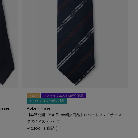
NEW
ネクタイマエストロ紹介商品
￥1000 OFFクーポン対象
aser
Robert Fraser
【4/15公開・YouTube紹介商品】ロバートフレイザー ネ
クタイ／ストライプ
税込
¥
12,100