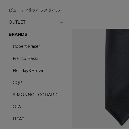
ビューティ&ライフスタイル
OUTLET
BRANDS
Robert Fraser
Franco Bassi
Holliday&Brown
CQP
SIMONNOT GODARD
GTA
HEATH