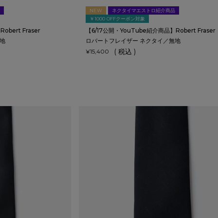
NEW
ネクタイマエストロ紹介商品
￥1000 OFFクーポン対象
bert Fraser
【6/17公開・YouTube紹介商品】Robert Fraser
地
ロバートフレイザー ネクタイ／無地
税込
¥
15,400