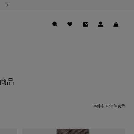
熊本地震の影響による商品のお届けについて
SEARCH
FAVORITE
ENTRY
LOGIN
CART
商品
74
件中
1
-
30
件表示