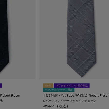
NEW
ネクタイマエストロ紹介商品
￥1000 OFFクーポン対象
bert Fraser
【6/24公開・YouTube紹介商品】Robert Fraser
地
ロバートフレイザー ネクタイ／チェック
税込
¥
15,400