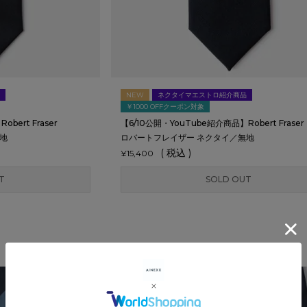
NEW
ネクタイマエストロ紹介商品
￥1000 OFFクーポン対象
bert Fraser
【6/10公開・YouTube紹介商品】Robert Fraser
地
ロバートフレイザー ネクタイ／無地
税込
¥
15,400
T
SOLD OUT