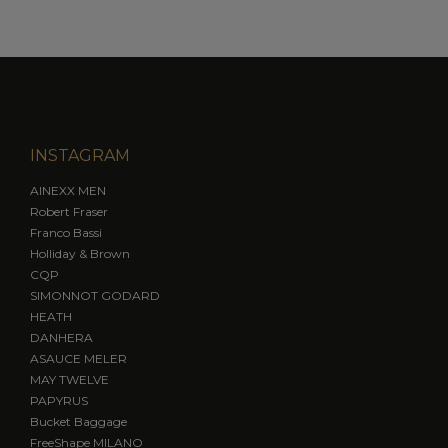
INSTAGRAM
AINEXX MEN
Robert Fraser
Franco Bassi
Holliday & Brown
CQP
SIMONNOT GODARD
HEATH
DANHERA
ASAUCE MELER
MAY TWELVE
PAPYRUS
Bucket Baggage
FreeShape MILANO