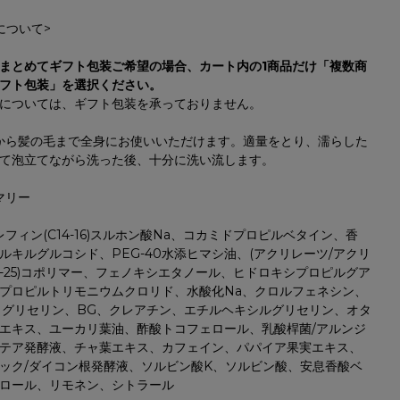
について>
まとめてギフト包装ご希望の場合、カート内の1商品だけ「複数商
フト包装」を選択ください。
については、ギフト包装を承っておりません。
体から髪の毛まで全身にお使いいただけます。適量をとり、濡らした
て泡立てながら洗った後、十分に洗い流します。
マリー
オレフィン(C14-16)スルホン酸Na、コカミドプロピルベタイン、香
ルキルグルコシド、PEG-40水添ヒマシ油、(アクリレーツ/アクリ
-25)コポリマー、フェノキシエタノール、ヒドロキシプロピルグア
プロピルトリモニウムクロリド、水酸化Na、クロルフェネシン、
Na、グリセリン、BG、クレアチン、エチルヘキシルグリセリン、オタ
エキス、ユーカリ葉油、酢酸トコフェロール、乳酸桿菌/アルンジ
テア発酵液、チャ葉エキス、カフェイン、パパイア果実エキス、
ック/ダイコン根発酵液、ソルビン酸K、ソルビン酸、安息香酸ベ
ロール、リモネン、シトラール