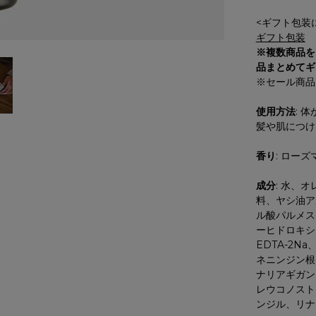
<ギフト包装
ギフト包装
※複数商品を
品まとめてギ
※セール商品
使用方法
: 
髪や肌につけ
香り
: ローズ
成分
: 水、
料、ヤシ油ア
ル酸パルメス
ーヒドロキシ
EDTA-2
ネニンジン根
ナリアギガン
レウコノスト
ンジル、リナ