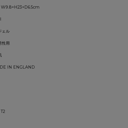
 W9.8×H23×D6.5cm
l
 ジェル
 男性用
肌
DE IN ENGLAND
T2