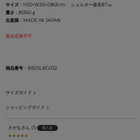
サイズ
：H32×W36×D約3cm ショルダー最長87㎝
重さ
：約360ｇ
生産国
：MADE IN JAPAN
返品交換不可
商品番号
BB25LBG032
サイズガイド
ショッピングガイド
5.00
1
さかな
1
購入者
非公開