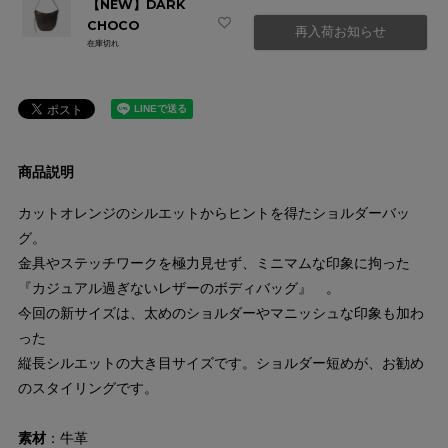
【NEW】DARK
CHOCO
再入荷お知らせ
在庫切れ
商品説明
カットオレンジのシルエットからヒントを得たショルダーバッ
グ。
金具やステッチワークを極力見せず、ミニマムな印象に拘った
『カジュアル過ぎないレザーのボディバッグ』 。
今回の新サイズは、太めのショルダーやマニッシュな印象も加わ
った
縦長シルエットの大き目サイズです。ショルダー短めが、お勧め
のスタイリングです。
素材
：牛革