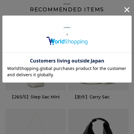
RECOMMENDED ITEMS
【26S/S】Step Sac Mini
【新作】Carry Sac