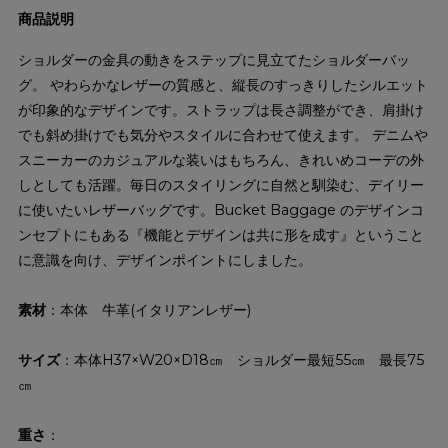
商品説明
ショルダーの金具の動きをステップに見立てたショルダーバッ
グ。 やわらかなレザーの質感と、縦長のすっきりしたシルエット
が印象的なデザインです。ストラップは長さ調整ができ、肩掛け
でも斜め掛けでも気分やスタイルに合わせて使えます。 デニムや
スニーカーのカジュアルな装いはもちろん、きれいめコーデの外
しとしても活躍。毎日のスタイリングに自然と馴染む、デイリー
に使いたいレザーバッグです。Bucket Baggage のデザインコ
ンセプトにもある『機能とデザインは共に形を成す』ということ
に意識を向け、デザインポイントにしました。
素材
：本体 牛革(イタリアンレザー)
サイズ
：本体H37×W20×D18㎝ ショルダー最短55㎝ 最長75
㎝
重さ
：