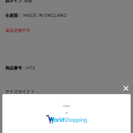
肌タイプ
: 全肌
生産国
： MADE IN ENGLAND
返品交換不可
商品番号
HT5
サイズガイド
ショッピングガイド
レビューを書く