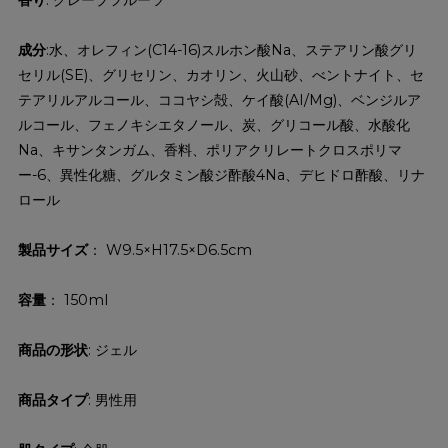
成分
:水、オレフィン(C14-16)スルホン酸Na、ステアリン酸グリ
セリル(SE)、グリセリン、カオリン、火山砂、べントナイト、セ
テアリルアルコール、ココヤシ殻、ケイ酸(AI/Mg)、ベンジルア
ルコール、フェノキシエタノール、炭、グリコール酸、水酸化
Na、キサンタンガム、香料、ポリアクリレートクロスポリマ
ー-6、異性化糖、グルタミン酸ジ酢酸4Na、デヒドロ酢酸、リナ
ロール
製品サイズ
： W9.5×H17.5×D6.5cm
容量
： 150ml
商品の形状
: ジェル
商品タイプ
: 男性用