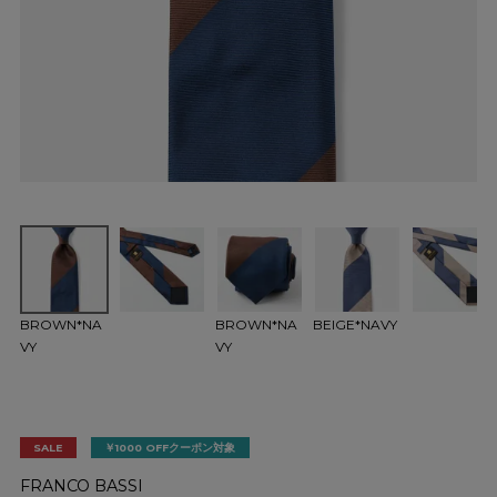
BROWN*NA
BROWN*NA
BEIGE*NAVY
VY
VY
SALE
￥1000 OFFクーポン対象
FRANCO BASSI