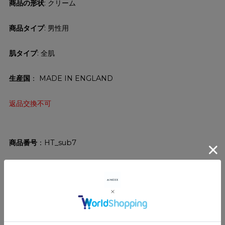
商品の形状
: クリーム
商品タイプ
: 男性用
肌タイプ
: 全肌
生産国
： MADE IN ENGLAND
返品交換不可
商品番号
HT_sub7
サイズガイド
ショッピングガイド