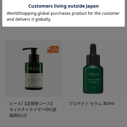
RECOMMENDED ITEMS
ヒース/【定期便コース】
プロテクト セラム 30ml
モイスチャライザーOC(皮
脂肌向け)