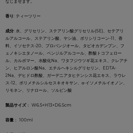
なじませます。
香り
: ティーツリー
成分
: 水、グリセリン、ステアリン酸グリセリル(SE)、セテアリ
ルアルコール、ステアリン酸、ヤシ油、ポリシリコーン-11、香
料、イソセテス-20、プロパンジオール、タピオカデンプン、フ
ェノキシエタノール、ベンジルアルコール、酢酸トコフェロー
ル、カルボマー、水酸化Na、ワタフジウツギ花エキス、クレアチ
ン、ヒアルロン酸Na、エチルヘキシルグリセリン、EDTA-
2Na、デヒドロ酢酸、ガーデニアタヒテンシス花エキス、ラウレ
ス-12、ポリメチルシルセスキオキサン、α-イソメチルイオノン、
リモネン、リナロール、ソルビン酸
製品サイズ
： W6.5×H13×D6.5cm
容量
： 100ml