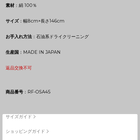
素材
：絹 100％
サイズ
：幅8cm×長さ146cm
お手入れ方法
：石油系ドライクリーニング
生産国
：MADE IN JAPAN
返品交換不可
商品番号
RF-OSA45
サイズガイド
ショッピングガイド