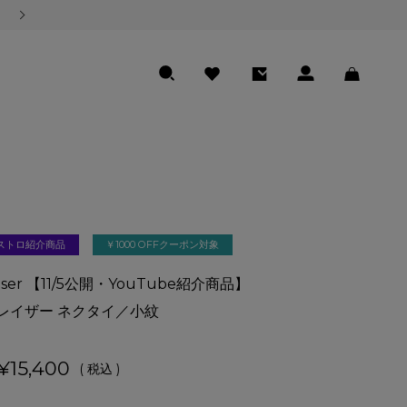
熊本地震の影響による商品のお届けについて
SEARCH
FAVORITE
ENTRY
LOGIN
CART
ストロ紹介商品
￥1000 OFFクーポン対象
raser 【11/5公開・YouTube紹介商品】
レイザー ネクタイ／小紋
¥
15,400
税込