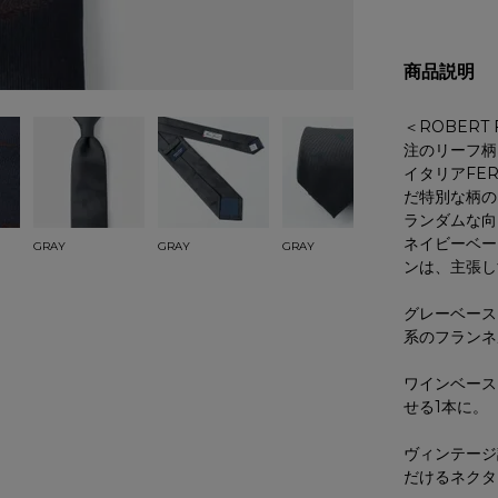
商品説明
＜ROBER
注のリーフ柄
イタリアFE
だ特別な柄の
ランダムな向
ネイビーベー
GRAY
GRAY
GRAY
WINE
ンは、主張し
グレーベース
系のフランネ
ワインベース
せる1本に。
ヴィンテージ
だけるネクタ