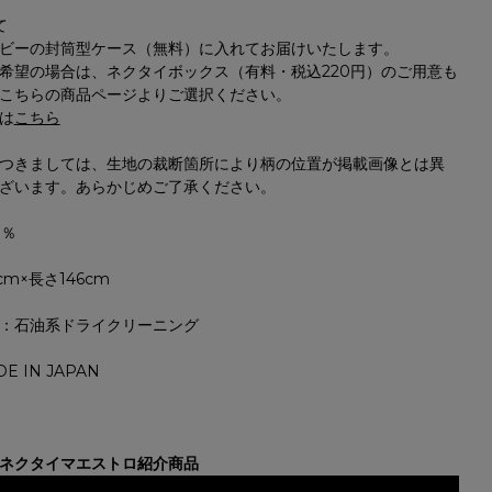
て
ビーの封筒型ケース（無料）に入れてお届けいたします。
希望の場合は、ネクタイボックス（有料・税込220円）のご用意も
こちらの商品ページよりご選択ください。
は
こちら
つきましては、生地の裁断箇所により柄の位置が掲載画像とは異
ざいます。あらかじめご了承ください。
0％
cm×長さ146cm
：石油系ドライクリーニング
E IN JAPAN
e ネクタイマエストロ紹介商品