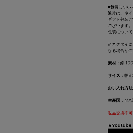
■包装につい
通常は、ネイ
ギフト包装ご
ございます。
包装について
※ネクタイに
なる場合がご
素材
：絹 10
サイズ
：幅8
お手入れ方法
生産国
：MAD
返品交換不可
★Youtub