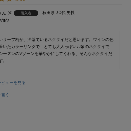
秋田県
30代
男性
4
購入者
/11/15
いリーフ柄が、洒落ているネクタイだと思います。ワインの色
着いたカラーリングで、とても大人っぽい印象のネクタイで
シーズンのVゾーンを華やかにしてくれる、そんなネクタイだ
す。
レビューを見る
を書く