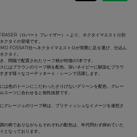
T FRASER（ロバート フレイザー）＞より、ネクタイマエストロ別
ネクタイの登場です。
RMO FOSSATI社へネクタイマエストロが実際に足を運び、仕込ん
ネクタイ。
き、間隔で配置されたリーフ柄が特徴の1本です。
スにはブラウンのリーフ柄を配色。深いネイビーに馴染むブラウ
WINE
WINE
すぎず様々なコーディネート・シーンで活躍します。
には色のトーンにこだわったさりげないグリーンを配色。グレー
ルスーツに合わせると相性抜群です。
にグレージュのリーフ柄は、ブリティッシュなイメージを連想さ
調の柄でありながらもそれぞれの配色は、年代問わず締めていた
イとなっております。