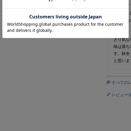
スーツ好き
投稿日
2025
さり気な
味は落ち
す。秋冬
と思いま
すべての
レビュー