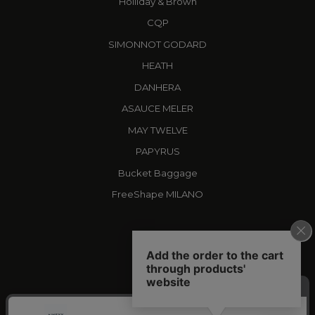
Holliday & Brown
CQP
SIMONNOT GODARD
HEATH
DANHERA
ASAUCE MELER
MAY TWELVE
PAPYRUS
Bucket Baggage
FreeShape MILANO
X
AINEXX
YOUTUBE