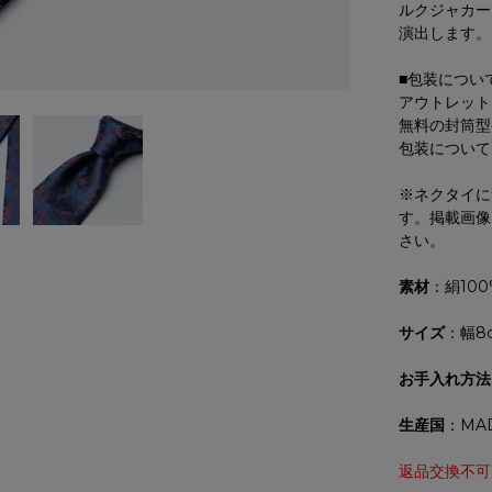
ルクジャカー
演出します。
■包装につい
アウトレット
無料の封筒型
包装について
※ネクタイに
す。掲載画像
さい。
素材
：絹100
サイズ
：幅8
お手入れ方法
生産国
：MAD
返品交換不可