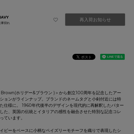
NAVY
再入荷お知らせ
在庫切れ
y & Brown(ホリデー&ブラウン )＞から創立100周年を記念したアー
ションがラインナップ。ブランドのネームタグと小剣付近には特
た仕様に。 1960年代後半のデザインを現代的に再解釈したパター
した、英国の伝統とイタリアの感性を融合させた特別な記念コレ
っています。
イビーをベースに小柄なペイズリーモチーフを織りで表現したシ