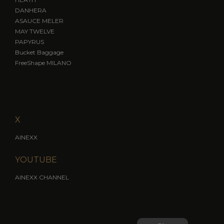
DANHERA
ASAUCE MELER
MAY TWELVE
PAPYRUS
Bucket Baggage
FreeShape MILANO
X
AINEXX
YOUTUBE
AINEXX CHANNEL