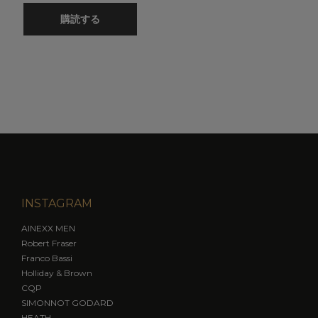
購読する
INSTAGRAM
AINEXX MEN
Robert Fraser
Franco Bassi
Holliday & Brown
CQP
SIMONNOT GODARD
HEATH