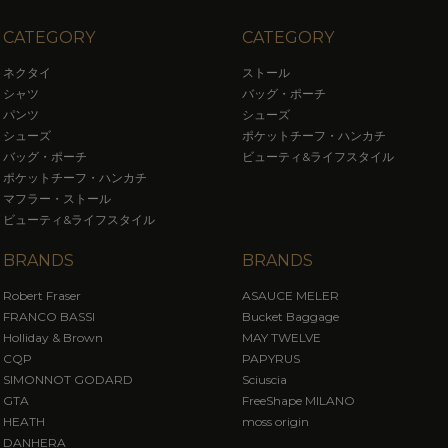
CATEGORY
CATEGORY
ネクタイ
ストール
シャツ
バッグ・ポーチ
パンツ
シューズ
シューズ
ポケットチーフ・ハンカチ
バッグ・ポーチ
ビューティ&ライフスタイル
ポケットチーフ・ハンカチ
マフラー・ストール
ビューティ&ライフスタイル
BRANDS
BRANDS
Robert Fraser
ASAUCE MELER
FRANCO BASSI
Bucket Baggage
Holliday & Brown
MAY TWELVE
CQP
PAPYRUS
SIMONNOT GODARD
Sciuscia
GTA
FreeShape MILANO
HEATH
moss origin
DANHERA