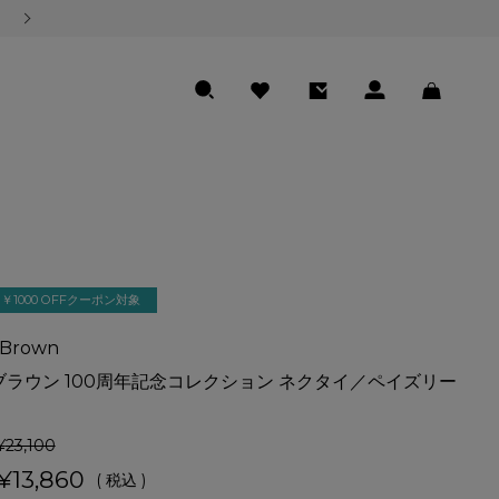
熊本地震の影響による商品のお届けについて
SEARCH
FAVORITE
ENTRY
LOGIN
CART
￥1000 OFFクーポン対象
& Brown
ブラウン 100周年記念コレクション ネクタイ／ペイズリー
¥
23,100
¥
13,860
税込