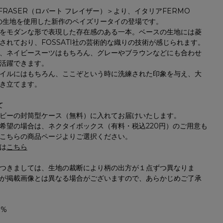
 FRASER（ロバート フレイザー）＞より、イタリアFERMO
I社の生地を使用した新作のペイズリータイの登場です。
をモダンな形で表現した存在感のある一本。ベースの生地には菱
されており、FOSSATI社の芸術的な織りの技術が感じられます。
、ネイビースーツはもちろん、グレーやブラウンなどにも合わせ
活躍できます。
イルにはもちろん、ここぞという時に洗練された印象を与え、大
き立てます。
て
ビーの封筒型ケース（無料）に入れてお届けいたします。
希望の場合は、ネクタイボックス（有料・税込220円）のご用意も
こちらの商品ページよりご選択ください。
は
こちら
つきましては、生地の裁断により柄の出方が１点ずつ異なりま
が掲載画像とは異なる場合がございますので、あらかじめご了承
0%