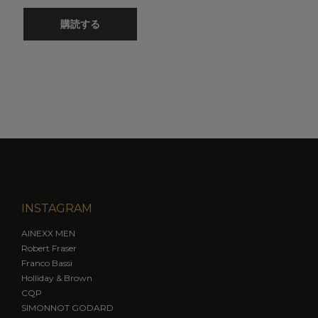
購読する
INSTAGRAM
AINEXX MEN
Robert Fraser
Franco Bassi
Holliday & Brown
CQP
SIMONNOT GODARD