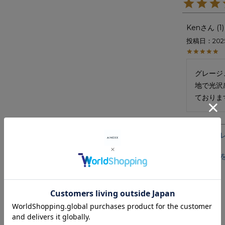
Ken
1
投稿日
202
グレージ
地で光沢
ておりま
すべての
レビュー