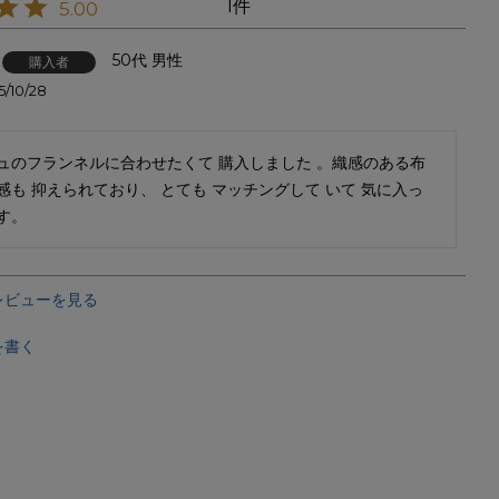
1
5.00
50代
男性
購入者
5/10/28
ュのフランネルに合わせたくて 購入しました 。織感のある布
感も 抑えられており、 とても マッチングして いて 気に入っ
す。
レビューを見る
を書く