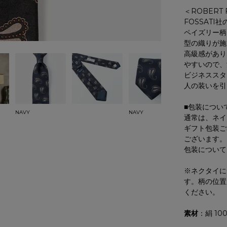
＜ROBERT
FOSSAT
ペイズリー柄
型の織りが施
高級感があり
やすいので、
ビジネススタ
人の装いを引
■包装につい
NAVY
NAVY
通常は、ネイ
ギフト包装ご
ございます。
包装について
※ネクタイに
す。柄の位置
ください。
素材
：絹 10