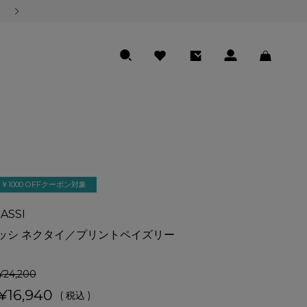
熊本地震の影響による商品のお届けについて
SEARCH
FAVORITE
ENTRY
LOGIN
CART
￥1000 OFFクーポン対象
ASSI
ッシ ネクタイ／プリントペイズリー
¥
24,200
¥
16,940
税込