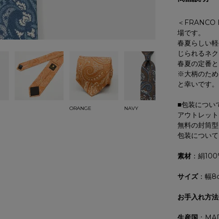
＜FRANC
場です。
春夏らしい軽
じられるネク
春夏の定番と
※大柄のため
と幸いです。
■包装につい
ORANGE
NAVY
アウトレット
無料の封筒型
包装について
素材
：絹100
サイズ
：幅8
お手入れ方法
生産国
：MAD