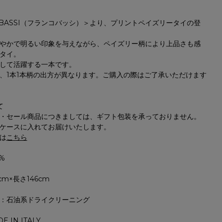
O BASSI（フランコバッシ）＞より、プリントペイズリータイの登
やかで明るい印象を与えながら、ペイズリー柄により上品さも感
タイ。
して活躍する一本です。
、1本1本柄の出方が異なります。ご購入の際はご了承いただけます
て
NAVY
・セール商品につきましては、ギフト包装を承っておりません。
ケースに入れてお届けいたします。
は
こちら
%
cm×長さ146cm
：石油系ドライクリーニング
E IN ITALY