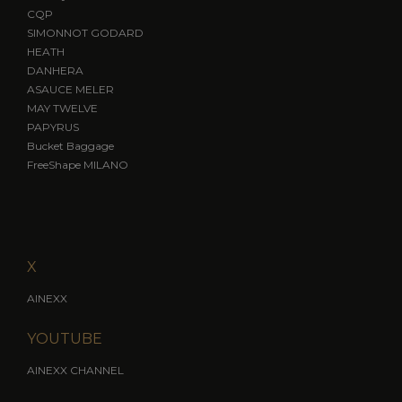
CQP
SIMONNOT GODARD
HEATH
DANHERA
ASAUCE MELER
MAY TWELVE
PAPYRUS
Bucket Baggage
FreeShape MILANO
X
AINEXX
YOUTUBE
AINEXX CHANNEL