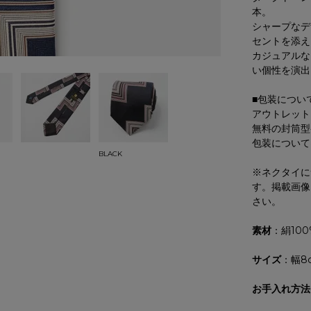
本。
シャープなデ
セントを添え
カジュアルな
い個性を演出
■包装につい
アウトレット
無料の封筒型
包装について
BLACK
※ネクタイに
す。掲載画像
さい。
素材
：絹100
サイズ
：幅8
お手入れ方法