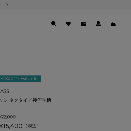
熊本地震の影響による商品のお届けについて
SEARCH
FAVORITE
ENTRY
LOGIN
CART
￥1000 OFFクーポン対象
ASSI
ッシ ネクタイ／幾何学柄
¥
22,000
¥
15,400
税込