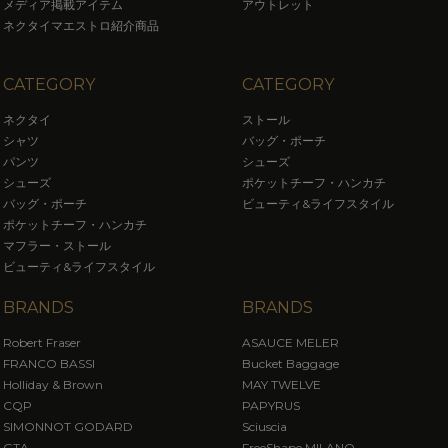
メディア掲載アイテム
アウトレット
ネクタイマエストロ紹介商品
CATEGORY
CATEGORY
ネクタイ
ストール
シャツ
バッグ・ポーチ
パンツ
シューズ
シューズ
ポケットチーフ・ハンカチ
バッグ・ポーチ
ビューティ&ライフスタイル
ポケットチーフ・ハンカチ
マフラー・ストール
ビューティ&ライフスタイル
BRANDS
BRANDS
Robert Fraser
ASAUCE MELER
FRANCO BASSI
Bucket Baggage
Holliday & Brown
MAY TWELVE
CQP
PAPYRUS
SIMONNOT GODARD
Sciuscia
GTA
FreeShape MILANO