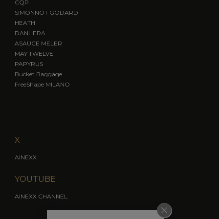
CQP
SIMONNOT GODARD
HEATH
DANHERA
ASAUCE MELER
MAY TWELVE
PAPYRUS
Bucket Baggage
FreeShape MILANO
X
AINEXX
YOUTUBE
AINEXX CHANNEL