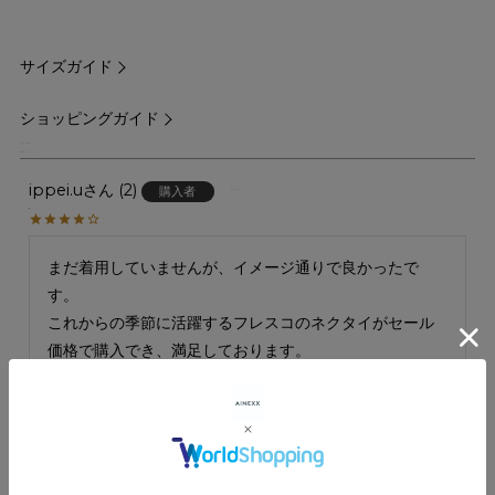
サイズガイド
ショッピングガイド
4.00
1
ippei.u
2
購入者
千葉県
40代
男性
まだ着用していませんが、イメージ通りで良かったで
す。

これからの季節に活躍するフレスコのネクタイがセール
価格で購入でき、満足しております。
すべてのレビューを見る
レビューを書く