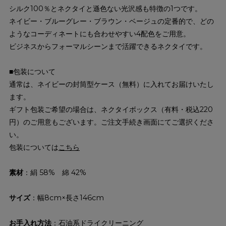
シルク100％とネクタイと遜色ない光沢感も特徴の1つです。
ネイビー・ブルーグレー・ブラウン・ベージュの定番的で、どの
ようなコーディネートにも合わせやすい4配色をご用意。
ビジネスからフォーマルシーンまで活躍できるネクタイです。
■包装について
通常は、ネイビーの封筒型ケース（無料）に入れてお届けいたし
ます。
ギフト包装ご希望の場合は、ネクタイボックス（有料・税込220
円）のご用意もございます。ご注文手続き画面にてご選択くださ
い。
包装については
こちら
素材
：絹 58% 綿 42%
サイズ
：幅8cm×長さ146cm
お手入れ方法
：石油系ドライクリーニング