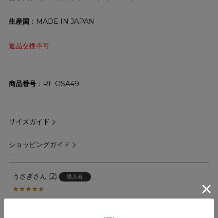
生産国
：MADE IN JAPAN
返品交換不可
商品番号
RF-OSA49
サイズガイド
ショッピングガイド
5.00
1
うさぎ
2
購入者
非公開
30代の後輩にプレゼントしました。光沢があって綺麗と