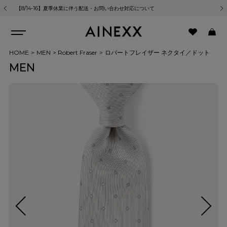
【8/14-16】夏季休業に伴う配送・お問い合わせ対応について
熊
HOME
MEN
Robert Fraser
ロバートフレイザー ネクタイ／ドット
MEN