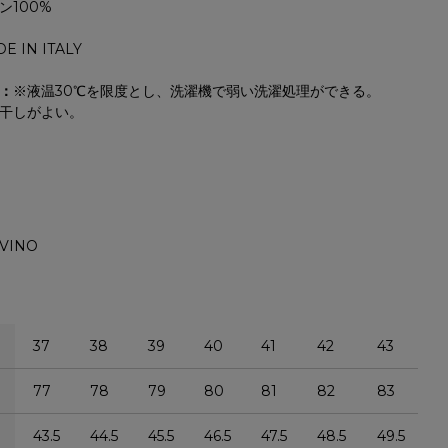
ン100%
E IN ITALY
：
※液温30℃を限度とし、洗濯機で弱い洗濯処理ができる。
干しがよい。
VINO
37
38
39
40
41
42
43
77
78
79
80
81
82
83
43.5
44.5
45.5
46.5
47.5
48.5
49.5