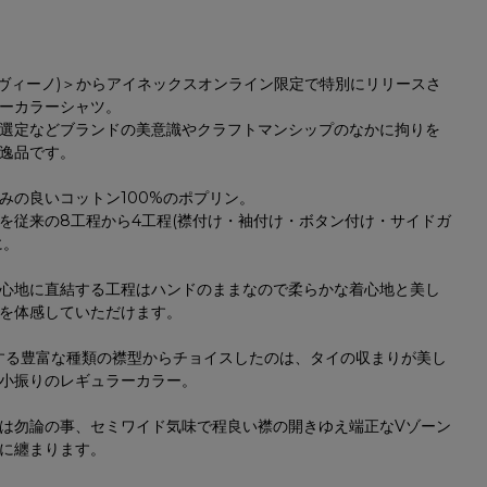
(アヴィーノ)＞からアイネックスオンライン限定で特別にリリースさ
ーカラーシャツ。
選定などブランドの美意識やクラフトマンシップのなかに拘りを
逸品です。
みの良いコットン100%のポプリン。
を従来の8工程から4工程(襟付け・袖付け・ボタン付け・サイドガ
に。
心地に直結する工程はハンドのままなので柔らかな着心地と美し
を体感していただけます。
有する豊富な種類の襟型からチョイスしたのは、タイの収まりが美し
小振りのレギュラーカラー。
は勿論の事、セミワイド気味で程良い襟の開きゆえ端正なVゾーン
に纏まります。