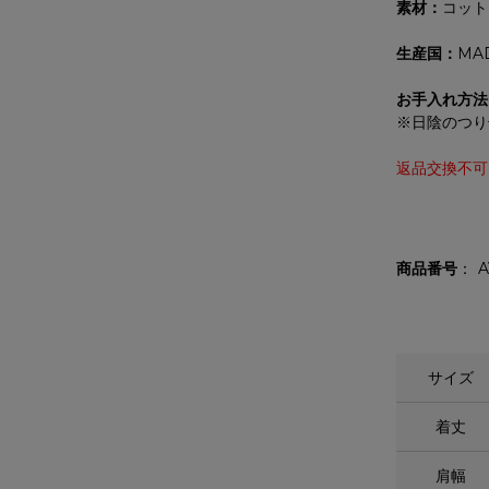
素材：
コット
生産国：
MAD
お手入れ方法
※日陰のつり
返品交換不可
商品番号
A
サイズ
着丈
肩幅