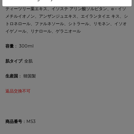
０－３０）） クロスポリマー、トロメタミン、ヒノキ葉エキス、
ティーツリー葉エキス、イソステ アリン酸ソルビタン、α－イソ
メチルイオノン、アンザンジュエキス、エイランタイエ キス、シ
トロネロール、ファルネソール、シトラール、リモネン、イソオ
イゲノール、リナロール、ゲラニオール
容量
： 300ml
肌タイプ
: 全肌
生産国
： 韓国製
返品交換不可
商品番号
MS3