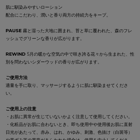
肌に馴染みやすいローション
配合にこだわり、潤いと香り両方の持続力をキープ。
PAUSE
霧と湿った大地に囲まれ、苔と草に覆われた、森のフレ
ッシュでグリーンな香りが広がります。
REWIND
5月の暖かな空気の中で咲き誇る花々から生まれた、性
別を問わないシダーウッドの香りが広がります。
ご使用方法
適量を手に取り、マッサージするように肌に馴染ませてくださ
い。
ご使用上の注意
・お肌に異常が生じていないかよく注意して使用してください。
・化粧品がお肌に合わないとき、即ち使用中や使用後お肌に直射
日光があたって、赤み、はれ、かゆみ、刺激、色抜け（白斑等）
や黒ずみ等の異常があらわれた場合は、使用を中止してくださ