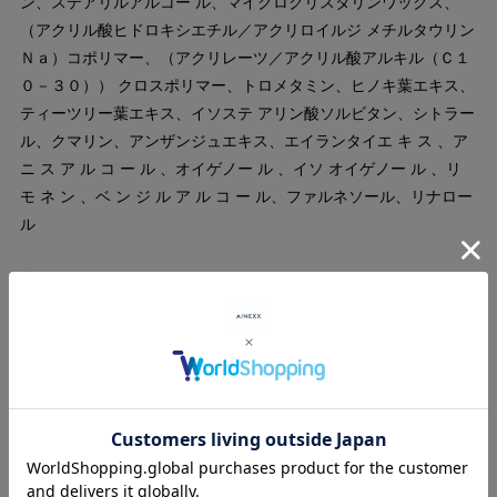
ン、ステアリルアルコー ル、マイクロクリスタリンワックス、
（アクリル酸ヒドロキシエチル／アクリロイルジ メチルタウリン
Ｎａ）コポリマー、（アクリレーツ／アクリル酸アルキル（Ｃ１
０－３０）） クロスポリマー、トロメタミン、ヒノキ葉エキス、
ティーツリー葉エキス、イソステ アリン酸ソルビタン、シトラー
ル、クマリン、アンザンジュエキス、エイランタイエ キ ス 、ア
ニ ス ア ル コ ー ル 、オイゲノー ル 、イソ オイゲノー ル 、リ
モ ネ ン 、ベ ン ジ ル ア ル コ ー ル、ファルネソール、リナロー
ル
成分(REWIND)
水、水添ポリデセン、ＢＧ、トリ（カプリル酸
／カプリン酸）グリセリル、 エチルヘキサン酸セチル、香料、シ
ア脂、セテアリルアルコール、１，２－ヘキサ ンジオール、ビニ
ルジメチコン、ステアリン酸ポリグリセリル－２、ステアリン酸
グ リセリル、ヒドロキシアセトフェノン、ステアリン酸ソルビタ
ン、ステアリルアルコー ル、マイクロクリスタリンワックス、
（アクリル酸ヒドロキシエチル／アクリロイルジ メチルタウリン
Ｎａ）コポリマー、（アクリレーツ／アクリル酸アルキル（Ｃ１