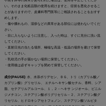
い。そのまま化粧品類の使用を続けますと、症状を悪化させるこ
とがありますので、皮膚科専門医等にご相談されることをおすす
めします。
・傷や腫れもの、湿疹などの異常がある部位には使わないでくだ
さい。
・目に入らないように注意し、入った時は、すぐに充分に洗い流
してください。
・直射日光の当たる場所、極端な高温・低温の場所を避けて保管
してください。
・乳幼児の手が届かない場所に保管してください。
・使用後は必ずキャップを閉めて保管してください。
成分(PAUSE)
: 水、水添ポリデセン、ＢＧ、トリ（カプリル酸／
カプリン酸）グリセリル、 エチルヘキサン酸セチル、香料、シア
脂、セテアリルアルコール、１，２－ヘキサ ンジオール、ビニル
ジメチコン、ステアリン酸ポリグリセリル－２、ステアリン酸グ
リセリル、ヒドロキシアセトフェノン、ステアリン酸ソルビタ