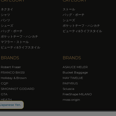
CATEGORY
CATEGORY
ネクタイ
ストール
シャツ
バッグ・ポーチ
パンツ
シューズ
シューズ
ポケットチーフ・ハンカチ
バッグ・ポーチ
ビューティ&ライフスタイル
ポケットチーフ・ハンカチ
マフラー・ストール
ビューティ&ライフスタイル
BRANDS
BRANDS
Robert Fraser
ASAUCE MELER
FRANCO BASSI
Bucket Baggage
Holliday & Brown
MAY TWELVE
CQP
PAPYRUS
SIMONNOT GODARD
Sciuscia
GTA
FreeShape MILANO
HEATH
moss origin
DANHERA