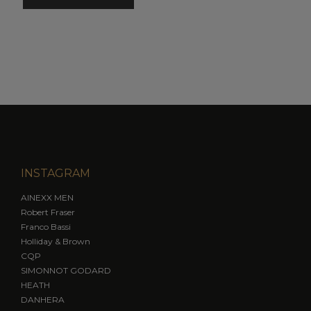
INSTAGRAM
AINEXX MEN
Robert Fraser
Franco Bassi
Holliday & Brown
CQP
SIMONNOT GODARD
HEATH
DANHERA