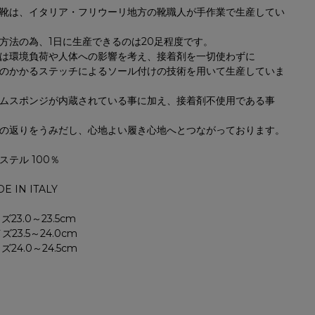
靴は、イタリア・フリウーリ地方の靴職人が手作業で生産してい
方法の為、1日に生産できるのは20足程度です。
は環境負荷や人体への影響を考え、接着剤を一切使わずに
のかかるステッチによるソール付けの技術を用いて生産していま
ムスポンジが内蔵されている事に加え、接着剤不使用である事
の返りをうみだし、心地よい履き心地へとつながっております。
ステル 100％
E IN ITALY
23.0～23.5cm
23.5～24.0cm
24.0～24.5cm