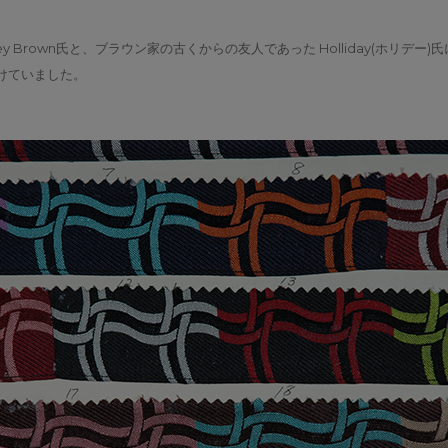
年にAubrey Brown氏と、ブラウン家の古くからの友人であった Holliday(ホ
けていました。