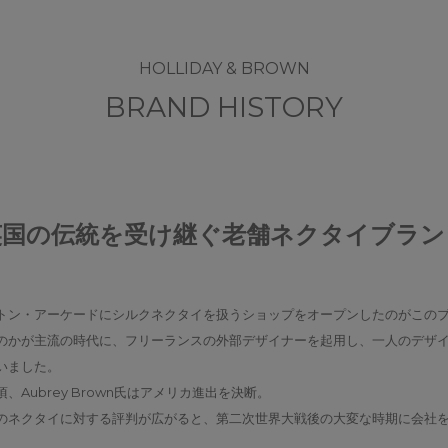
HOLLIDAY & BROWN
BRAND HISTORY
英国の伝統を受け継ぐ老舗ネクタイブラン
がバーリントン・アーケードにシルクネクタイを扱うショップをオープンしたのがこ
のかが主流の時代に、フリーランスの外部デザイナーを起用し、一人のデザ
いました。
Aubrey Brown氏はアメリカ進出を決断。
のネクタイに対する評判が広がると、第二次世界大戦後の大変な時期に会社