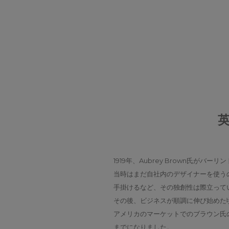
1919年、Aubrey Brown氏
当時はまだ自社内のデザイナーを使う
手掛けるなど、その独創性は際立って
その後、ビジネスが順調に伸び始めた頃、
アメリカのマーケットでのブラウン氏
までになりました。