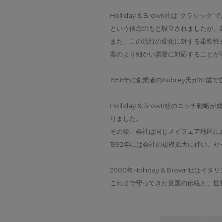
Holliday & Brown社は“クラシッ
という信念のもと設立されましたが、
また、この流行の変化に対する柔軟性を
客のより細かい需要に対応することが
1956年に創業者のAubrey氏が62
Holliday & Brown社のニ
りました。
その後、会社は同じメイフェア地区にあるC
1992年には会社の規模拡大に伴い、セ
2000年Holliday & Brown社は
これまで守ってきた英国の伝統と、世界的