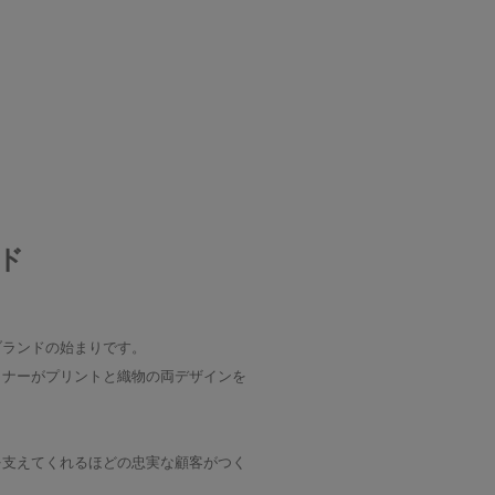
ド
のブランドの始まりです。
イナーがプリントと織物の両デザインを
を支えてくれるほどの忠実な顧客がつく