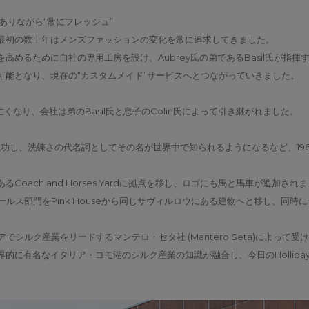
ク”でありながら“常にフレッシュ”
最初の数十年はメンズファッションの変化を常に追求してきました。
高めるために自社の専用工房を設け、Aubrey氏の弟であるBasil氏が指
可能となり、現在の“カスタムメイド”サービスへとつながっていきました。
歳で亡くなり、会社は弟のBasil氏と息子のColin氏によって引き継がれました。
ッチ戦略が成功し、洗練さの代名詞としてその名が世界中で知られるようになるなど、
oach and Horses Yardに拠点を移し、ロゴにも馬と馬車が追加され
ールス部門をPink Houseから同じサヴィルロウにある建物へと移し、同
イタリアでシルク産業をリードするマンテロ・セタ社 (Mantero Seta)によって受け継が
に有名なイタリア・コモ湖のシルク産業の知識が融合し、今日のHolliday &