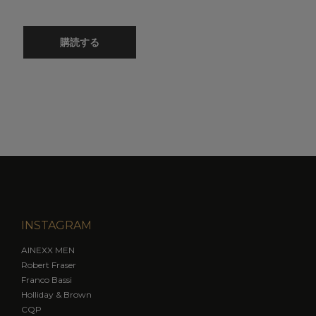
購読する
INSTAGRAM
AINEXX MEN
Robert Fraser
Franco Bassi
Holliday & Brown
CQP