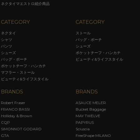
ネクタイマエストロ紹介商品
CATEGORY
CATEGORY
ネクタイ
ストール
シャツ
バッグ・ポーチ
パンツ
シューズ
シューズ
ポケットチーフ・ハンカチ
バッグ・ポーチ
ビューティ&ライフスタイル
ポケットチーフ・ハンカチ
マフラー・ストール
ビューティ&ライフスタイル
BRANDS
BRANDS
Robert Fraser
ASAUCE MELER
FRANCO BASSI
Bucket Baggage
Holliday & Brown
MAY TWELVE
CQP
PAPYRUS
SIMONNOT GODARD
Sciuscia
GTA
FreeShape MILANO