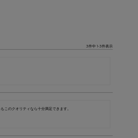
3
件中
1
-
3
件表示
格もこのクオリティなら十分満足できます。