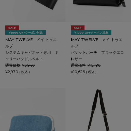
SALE
SALE
￥1000 OFFクーポン対象
￥1000 OFFクーポン対象
MAY TWELVE メイ トゥエ
MAY TWELVE メイ トゥエ
ルブ
ルブ
システムキャビネット専用 キ
バゲットポーチ ブラックエコ
ャリーハンドルベルト
レザー
通常価格
¥
5,940
通常価格
¥
15,180
¥
2,970
¥
10,626
税込
税込