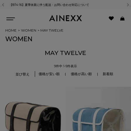
【8/14-16】夏季休業に伴う配送・お問い合わせ対応について
熊
HOME
WOMEN
MAY TWELVE
WOMEN
MAY TWELVE
9
件中
1
-
9
件表示
価格が安い順
価格が高い順
新着順
並び替え