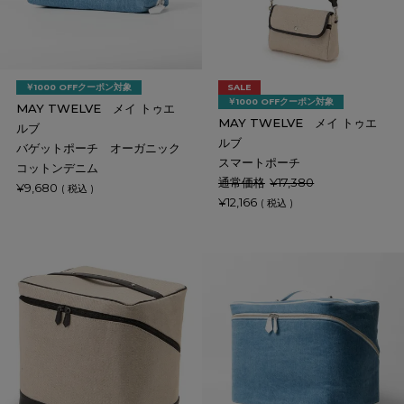
￥1000 OFFクーポン対象
SALE
￥1000 OFFクーポン対象
MAY TWELVE メイ トゥエ
MAY TWELVE メイ トゥエ
ルブ
ルブ
バゲットポーチ オーガニック
スマートポーチ
コットンデニム
通常価格
¥
17,380
¥
9,680
税込
¥
12,166
税込