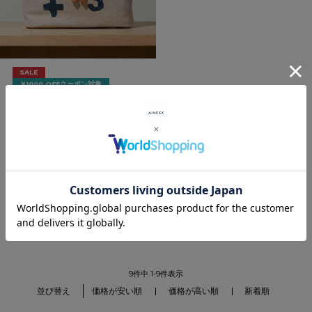
SALE
￥1000 OFFクーポン対象
MAY TWELVE メイ トゥエ
ルブ
ヴァニティポーチ stencil
NAVY
通常価格
¥
22,880
¥
11,440
税込
SOLD OUT
9
件中
1
-
9
件表示
価格が安い順
価格が高い順
新着順
並び替え