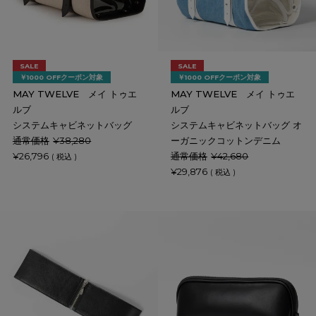
SALE
SALE
￥1000 OFFクーポン対象
￥1000 OFFクーポン対象
MAY TWELVE メイ トゥエ
MAY TWELVE メイ トゥエ
ルブ
ルブ
システムキャビネットバッグ
システムキャビネットバッグ オ
通常価格
¥
38,280
ーガニックコットンデニム
¥
26,796
通常価格
¥
42,680
税込
¥
29,876
税込