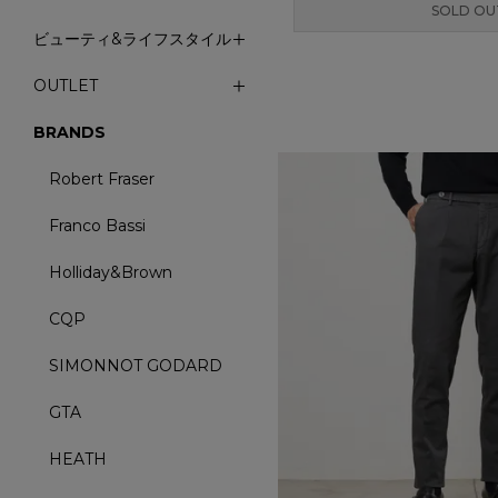
SOLD OU
ビューティ&ライフスタイル
OUTLET
BRANDS
Robert Fraser
Franco Bassi
Holliday&Brown
CQP
SIMONNOT GODARD
GTA
HEATH