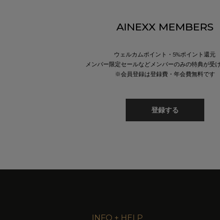
AINEXX MEMBERS
ウェルカムポイント・5%ポイント還元
メンバー限定セールなどメンバーのみの特典が受
※会員登録は登録費・年会費無料です
登録する
INFO + HELP