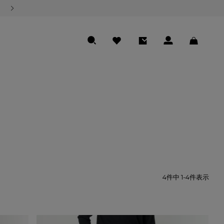
熊本地震の影響による商品のお届けについて
SEARCH
FAVORITE
ENTRY
LOGIN
CART
4
件中
1
-
4
件表示