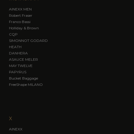
AINEXX MEN
Robert Fraser
Franco Bassi
Holliday & Brown
CQP
SIMONNOT GODARD
HEATH
DANHERA
ASAUCE MELER
MAY TWELVE
PAPYRUS
Bucket Baggage
FreeShape MILANO
X
AINEXX