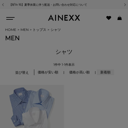
【8/14-16】夏季休業に伴う配送・お問い合わせ対応について
熊
HOME
MEN
トップス
シャツ
MEN
シャツ
1
件中
1
-
1
件表示
価格が安い順
価格が高い順
新着順
並び替え