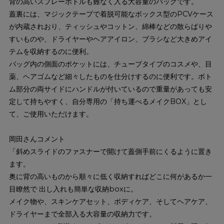
背の高いスプレーボトルも難なく入る大容量のバッグです。
蓋裏には、マジックテープで着脱可能なボックス型のPCVケース
が内蔵されおり、ティッシュやコットン、綿棒などの散らばりや
すいものや、ドライヤーやヘアアイロン、ブラシなど大きめアイ
テムを収納するのに便利。
バッグ内の側面のポケットには、チューブタイプのコスメや、目
薬、ヘアゴムなど細々したものを仕分けするのに便利です。ボト
ム部分の両サイドにハンドルが付いているので重量があっても安
定して持ちやすく、自分専用の「持ち運べるメイクBOX」とし
て、ご使用いただけます。
岡田さんコメント
「斜めスライドのファスナーで開けて蓋側手前にくるように置き
ます。
奥に背の高いものから順々に低く収納すればどこに何があるか一
目瞭然で 出し入れも簡単な収納boxに。
メイク物や、スキンケアセット、ボディケア、そしてヘアケア、
ドライヤーまで全部入る大容量の収納力です。