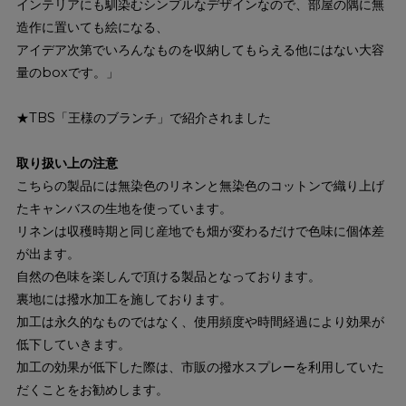
インテリアにも馴染むシンプルなデザインなので、部屋の隅に無
造作に置いても絵になる、
アイデア次第でいろんなものを収納してもらえる他にはない大容
量のboxです。」
★TBS「王様のブランチ」で紹介されました
取り扱い上の注意
こちらの製品には無染色のリネンと無染色のコットンで織り上げ
たキャンバスの生地を使っています。
リネンは収穫時期と同じ産地でも畑が変わるだけで色味に個体差
が出ます。
自然の色味を楽しんで頂ける製品となっております。
裏地には撥水加工を施しております。
加工は永久的なものではなく、使用頻度や時間経過により効果が
低下していきます。
加工の効果が低下した際は、市販の撥水スプレーを利用していた
だくことをお勧めします。