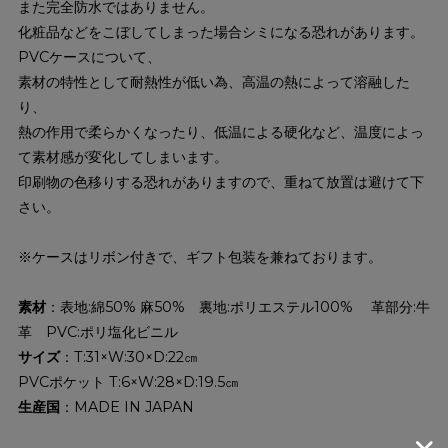
また完全防水ではありません。
化粧品などをこぼしてしまった場合シミになる恐れがあります。
PVCケースについて、
素材の特性として耐熱性が低い為、高温の熱によって溶融した
り、
熱の作用で柔らかくなったり、低温による硬化など、温度によっ
て素材感が変化してしまいます。
印刷物の色移りする恐れがありますので、重ねて放置は避けて下
さい。
※ケースはリボン付きで、ギフト包装を兼ねております。
素材
：表地:綿50% 麻50% 裏地:ポリエステル100% 革部分:牛
革 PVC:ポリ塩化ビニル
サイズ
：T:31×W:30×D:22㎝
PVCポケット T:6×W:28×D:19.5㎝
生産国
：MADE IN JAPAN