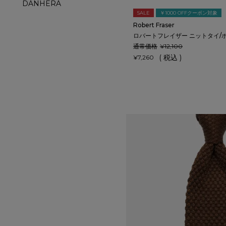
DANHERA
SALE
￥1000 OFFクーポン対象
Robert Fraser
ロバートフレイザー ニットタイ/
通常価格
¥
12,100
税込
¥
7,260