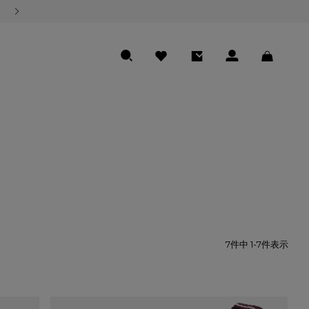
熊本地震の影響による商品のお届けについて
SEARCH
FAVORITE
ENTRY
LOGIN
CART
7
件中
1
-
7
件表示