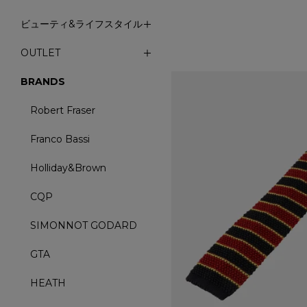
ビューティ&ライフスタイル
OUTLET
BRANDS
Robert Fraser
Franco Bassi
Holliday&Brown
CQP
SIMONNOT GODARD
GTA
HEATH